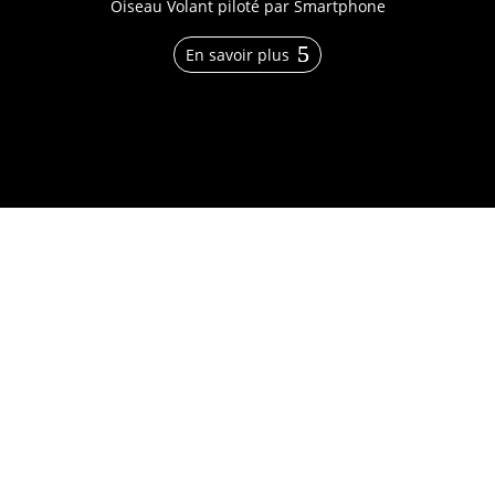
Oiseau Volant piloté par Smartphone
En savoir plus
DECOUVRIR NOTRE UNIVERS
BionicBird tient une place très particulière dans le
monde de l’industrie. De par sa façon de concevoir
et developper ses produits, de les fabriquer, et dans
sa relations avec ses clients.
Au centre de tout cela, le plaisir de créer des
prototypes à la pointe de la recherche et toujours
plus innovants, puis de les fabriquer sans