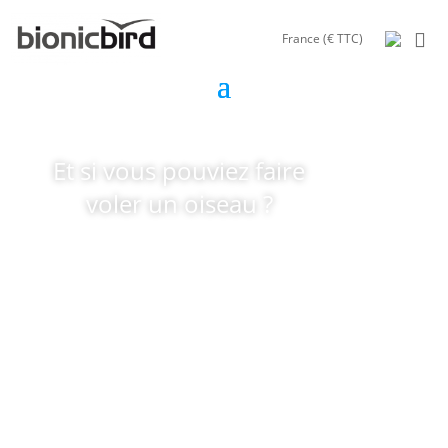
France (€ TTC)
Et si vous pouviez faire
voler un oiseau ?