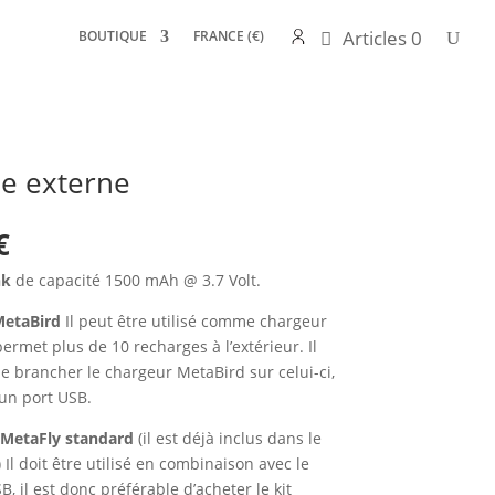
Articles 0
BOUTIQUE
FRANCE (€)
ie externe
€
nk
de capacité 1500 mAh @ 3.7 Volt.
etaBird
Il peut être utilisé comme chargeur
ermet plus de 10 recharges à l’extérieur. Il
de brancher le chargeur MetaBird sur celui-ci,
un port USB.
MetaFly standard
(il est déjà inclus dans le
 Il doit être utilisé en combinaison avec le
, il est donc préférable d’acheter le kit