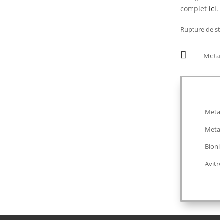
complet
ici
.
Rupture de s

MetaF
Meta
Meta
Bioni
Avit