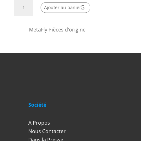
quantité
Ajouter au panier
de
Gouvernail
MetaFly
MetaFly Pièces d’origine
Société
A Propos
Nous Contacter
Dans la Presse